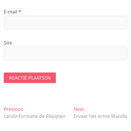
E-mail
*
Site
B
Previous
P
Next
N
Landinformatie de Filipijnen
r
Ervaar het echte Manilla
e
e
e
x
r
v
t