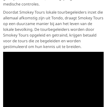
medische controles.
Doordat Smokey Tours lokale tourbegeleiders inzet die
allemaal afkomstig zijn uit Tondo, draagt Smokey Tours
op een duurzame manier bij aan het leven van de
lokale bevolking. De tourbegeleiders worden door
Smokey Tours opgeleid en getraind, krijgen betaald
voor de tours die ze begeleiden en worden
gestimuleerd om hun kennis uit te breiden.