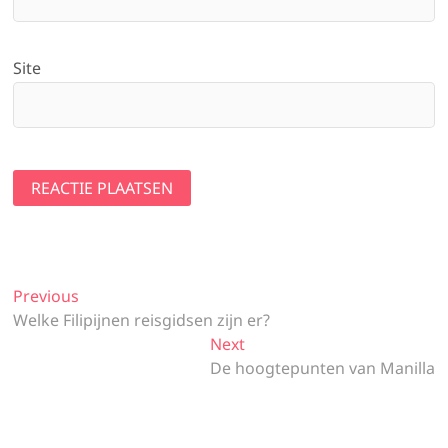
Site
B
Previous
P
Welke Filipijnen reisgidsen zijn er?
r
e
e
Next
N
r
v
De hoogtepunten van Manilla
e
i
i
x
o
t
c
u
p