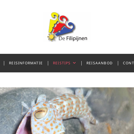
nen
REISINFORMATIE
REISTIPS
REISAANBOD
CONT