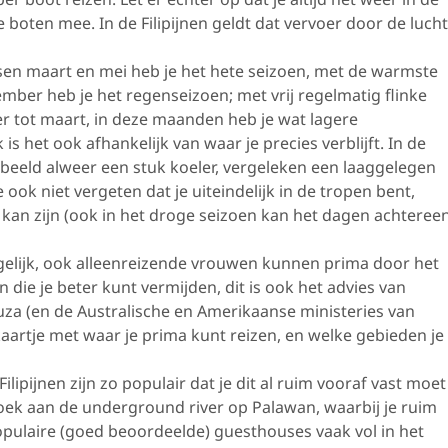
 boten mee. In de Filipijnen geldt dat vervoer door de lucht
sen maart en mei heb je het hete seizoen, met de warmste
ember heb je het regenseizoen; met vrij regelmatig flinke
r tot maart, in deze maanden heb je wat lagere
s het ook afhankelijk van waar je precies verblijft. In de
rbeeld alweer een stuk koeler, vergeleken een laaggelegen
ook niet vergeten dat je uiteindelijk in de tropen bent,
g kan zijn (ook in het droge seizoen kan het dagen achteree
mogelijk, ook alleenreizende vrouwen kunnen prima door het
n die je beter kunt vermijden, dit is ook het advies van
uza (en de Australische en Amerikaanse ministeries van
aartje met waar je prima kunt reizen, en welke gebieden je
ipijnen zijn zo populair dat je dit al ruim vooraf vast moet
zoek aan de underground river op Palawan, waarbij je ruim
opulaire (goed beoordeelde) guesthouses vaak vol in het