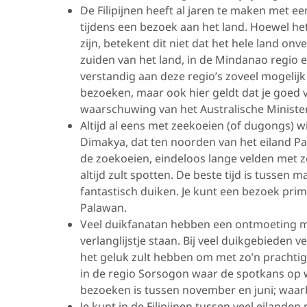
De Filipijnen heeft al jaren te maken met e
tijdens een bezoek aan het land. Hoewel het k
zijn, betekent dit niet dat het hele land onv
zuiden van het land, in de Mindanao regio en
verstandig aan deze regio’s zoveel mogelijk 
bezoeken, maar ook hier geldt dat je goed v
waarschuwing van het Australische Ministe
Altijd al eens met zeekoeien (of dugongs) w
Dimakya, dat ten noorden van het eiland Pa
de zoekoeien, eindeloos lange velden met ze
altijd zult spotten. De beste tijd is tussen 
fantastisch duiken. Je kunt een bezoek p
Palawan.
Veel duikfanatan hebben een ontmoeting me
verlanglijstje staan. Bij veel duikgebieden v
het geluk zult hebben om met zo’n prachtige
in de regio Sorsogon waar de spotkans op w
bezoeken is tussen november en juni; waarbi
Je kunt in de Filipijnen tussen veel eilanden 