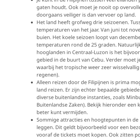
gaten houdt. Ook moet je nooit op overvolle
doorgaans veiliger is dan vervoer op land.
Het land heeft grofweg drie seizoenen. Tus
temperaturen van het jaar. Van juni tot nov
buien. Het koele seizoen loopt van decembe
temperaturen rond de 25 graden. Natuurlijk i
hooglanden in Centraal-Luzon is het bijvoo
gebied in de buurt van Cebu. Verder moet je 
waarbij het tropische weer zeer wisselvalli
regenen).
Alleen reizen door de Filipijnen is prima 
land reizen. Er zijn echter bepaalde gebiede
diverse buitenlandse instanties, zoals Minb
Buitenlandse Zaken). Bekijk hieronder een k
beter kunt vermijden.
Sommige attracties en hoogtepunten in de Fil
leggen. Dit geldt bijvoorbeeld voor een be
vooraf de tickets moet kopen. Ook zitten p