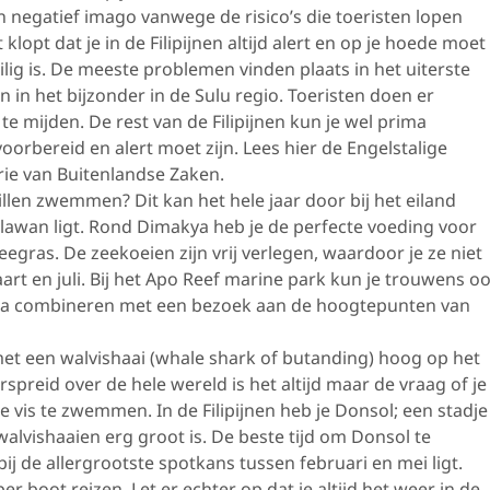
en negatief imago vanwege de risico’s die toeristen lopen
lopt dat je in de Filipijnen altijd alert en op je hoede moet
eilig is. De meeste problemen vinden plaats in het uiterste
 in het bijzonder in de Sulu regio. Toeristen doen er
te mijden. De rest van de Filipijnen kun je wel prima
oorbereid en alert moet zijn. Lees hier de Engelstalige
rie van Buitenlandse Zaken.
illen zwemmen? Dit kan het hele jaar door bij het eiland
lawan ligt. Rond Dimakya heb je de perfecte voeding voor
egras. De zeekoeien zijn vrij verlegen, waardoor je ze niet
maart en juli. Bij het Apo Reef marine park kun je trouwens o
rima combineren met een bezoek aan de hoogtepunten van
t een walvishaai (whale shark of butanding) hoog op het
erspreid over de hele wereld is het altijd maar de vraag of je
 vis te zwemmen. In de Filipijnen heb je Donsol; een stadje
alvishaaien erg groot is. De beste tijd om Donsol te
j de allergrootste spotkans tussen februari en mei ligt.
per boot reizen. Let er echter op dat je altijd het weer in de